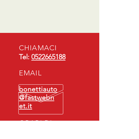
CHIAMACI
Tel:
0522665188
EMAIL
bonettiauto
@fastwebn
et.it
ORARI DI
APERTURA